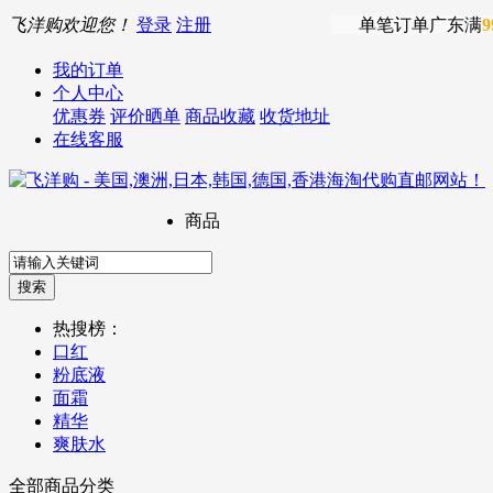
飞洋购欢迎您！
登录
注册
单笔订单广东满
9
我的订单
个人中心
优惠券
评价晒单
商品收藏
收货地址
在线客服
商品
热搜榜：
口红
粉底液
面霜
精华
爽肤水
全部商品分类