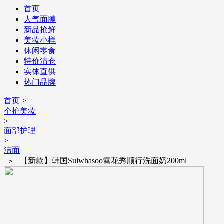
首页
人气面膜
新品抢鲜
美妆小样
休闲零食
特价清仓
实体直供
热门品牌
首页
>
个护美妆
>
面部护理
>
洁面
【新款】韩国Sulwhasoo雪花秀顺行洗面奶200ml
>