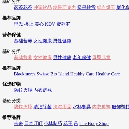
基础分类
茗茶花茶
冲调饮品
糖果巧克力
坚果炒货
糕点饼干
膨化
推荐品牌
玛氏
楼上
美心
KDV
费列罗
营养保健
基础营养
女性健康
男性健康
基础分类
基础营养
女性健康
男性健康
老年保健
母婴儿童
推荐品牌
Blackmores
Swisse
Bio Island
Healthy Care
Healthy Care
优选好物
防蚊灭蟑
内衣裤袜
基础分类
防蚊灭蟑
清洁除菌
洗浴用品
水杯餐具
内衣裤袜
服饰鞋
推荐品牌
未来
日本叮叮
小林制药
花王
吕
The Body Shop