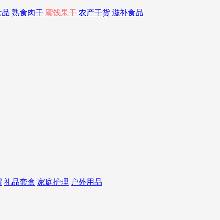
食品
熟食肉干
蜜饯果干
农产干货
滋补食品
帽
礼品套盒
家庭护理
户外用品