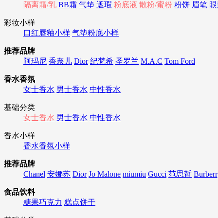
隔离霜/乳
BB霜
气垫
遮瑕
粉底液
散粉/蜜粉
粉饼
眉笔
眼
彩妆小样
口红唇釉小样
气垫粉底小样
推荐品牌
阿玛尼
香奈儿
Dior
纪梵希
圣罗兰
M.A.C
Tom Ford
香水香氛
女士香水
男士香水
中性香水
基础分类
女士香水
男士香水
中性香水
香水小样
香水香氛小样
推荐品牌
Chanel
安娜苏
Dior
Jo Malone
miumiu
Gucci
范思哲
Burberr
食品饮料
糖果巧克力
糕点饼干