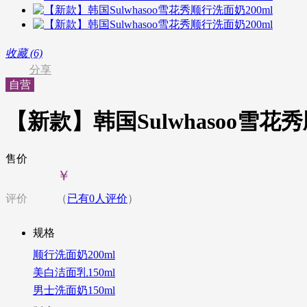
收藏 (6)
分享
自营
【新款】韩国Sulwhasoo雪花秀
售价
￥
评价
（
已有
0
人评价
）
规格
顺行洗面奶200ml
美白洁面乳150ml
男士洗面奶150ml