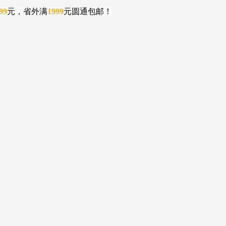
99
元，省外满
1999
元圆通包邮！