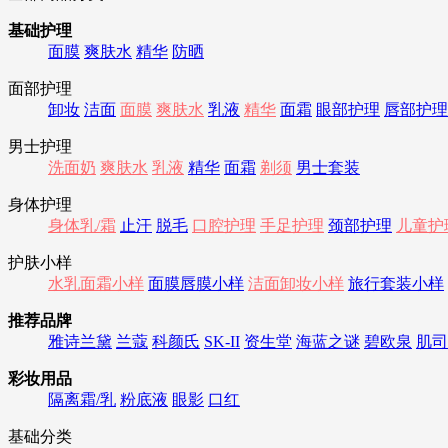
基础护理
面膜
爽肤水
精华
防晒
面部护理
卸妆
洁面
面膜
爽肤水
乳液
精华
面霜
眼部护理
唇部护理
男士护理
洗面奶
爽肤水
乳液
精华
面霜
剃须
男士套装
身体护理
身体乳/霜
止汗
脱毛
口腔护理
手足护理
颈部护理
儿童护
护肤小样
水乳面霜小样
面膜唇膜小样
洁面卸妆小样
旅行套装小样
推荐品牌
雅诗兰黛
兰蔻
科颜氏
SK-II
资生堂
海蓝之谜
碧欧泉
肌司
彩妆用品
隔离霜/乳
粉底液
眼影
口红
基础分类