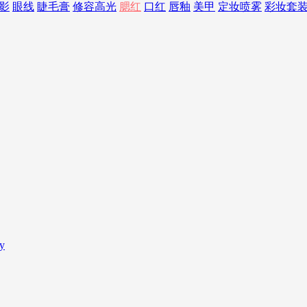
影
眼线
睫毛膏
修容高光
腮红
口红
唇釉
美甲
定妆喷雾
彩妆套
y