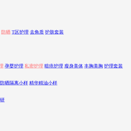
防晒
T区护理
去角质
护肤套装
理
孕婴护理
私密护理
暗疮护理
瘦身美体
丰胸美胸
护理套装
防晒隔离小样
精华精油小样
研