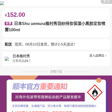
3
/
6
152.00
¥
日本Shu uemura植村秀羽纱持妆保湿小黑胶定妆喷
自营
雾100ml
配送
现货，08月10日发货，预计2-5天送达！
日本植村秀
进入品牌店
在售商品
23
个
详情介绍