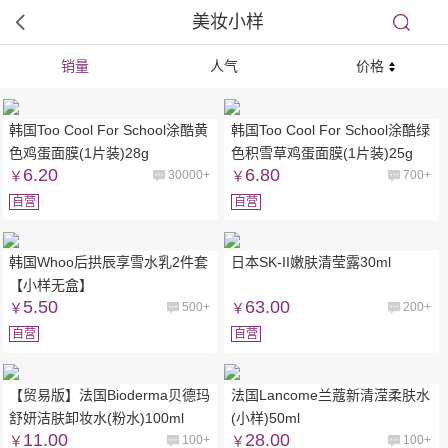
美妆小样
销量
人气
价格
韩国Too Cool For School涂酷黄
韩国Too Cool For School涂酷绿
色鸡蛋面膜(1片装)28g
色积雪草鸡蛋面膜(1片装)25g
6.20
6.80
￥
30000+
￥
700+
自营
自营
韩国Whoo后拱辰享雪水乳2件套
日本SK-II嫩肤清莹露30ml
【小样无盒】
5.50
63.00
￥
500+
￥
200+
自营
自营
【贸易版】法国Bioderma贝德玛
法国Lancome兰蔻新清滢柔肤水
舒妍洁肤卸妆水(粉水)100ml
(小样)50ml
11.00
28.00
￥
100+
￥
100+