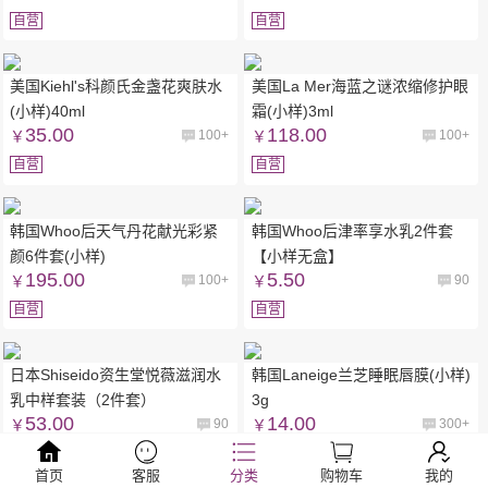
自营
自营
美国Kiehl's科颜氏金盏花爽肤水
美国La Mer海蓝之谜浓缩修护眼
(小样)40ml
霜(小样)3ml
35.00
118.00
￥
100+
￥
100+
自营
自营
韩国Whoo后天气丹花献光彩紧
韩国Whoo后津率享水乳2件套
颜6件套(小样)
【小样无盒】
195.00
5.50
￥
100+
￥
90
自营
自营
日本Shiseido资生堂悦薇滋润水
韩国Laneige兰芝睡眠唇膜(小样)
乳中样套装（2件套）
3g
53.00
14.00
￥
90
￥
300+
自营
自营
首页
客服
分类
购物车
我的