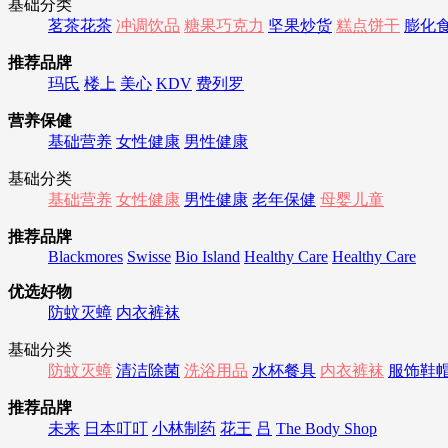
基础分类
茗茶花茶
冲调饮品
糖果巧克力
坚果炒货
糕点饼干
膨化
推荐品牌
玛氏
楼上
美心
KDV
费列罗
营养保健
基础营养
女性健康
男性健康
基础分类
基础营养
女性健康
男性健康
老年保健
母婴儿童
推荐品牌
Blackmores
Swisse
Bio Island
Healthy Care
Healthy Care
优选好物
防蚊灭蟑
内衣裤袜
基础分类
防蚊灭蟑
清洁除菌
洗浴用品
水杯餐具
内衣裤袜
服饰鞋
推荐品牌
未来
日本叮叮
小林制药
花王
吕
The Body Shop