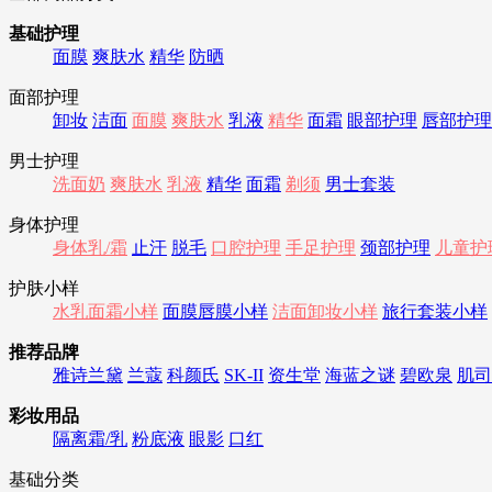
基础护理
面膜
爽肤水
精华
防晒
面部护理
卸妆
洁面
面膜
爽肤水
乳液
精华
面霜
眼部护理
唇部护理
男士护理
洗面奶
爽肤水
乳液
精华
面霜
剃须
男士套装
身体护理
身体乳/霜
止汗
脱毛
口腔护理
手足护理
颈部护理
儿童护
护肤小样
水乳面霜小样
面膜唇膜小样
洁面卸妆小样
旅行套装小样
推荐品牌
雅诗兰黛
兰蔻
科颜氏
SK-II
资生堂
海蓝之谜
碧欧泉
肌司
彩妆用品
隔离霜/乳
粉底液
眼影
口红
基础分类