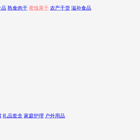
食品
熟食肉干
蜜饯果干
农产干货
滋补食品
帽
礼品套盒
家庭护理
户外用品