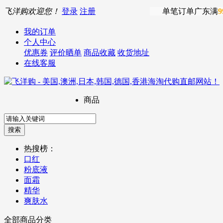
飞洋购欢迎您！
登录
注册
单笔订单广东满
9
我的订单
个人中心
优惠券
评价晒单
商品收藏
收货地址
在线客服
商品
热搜榜：
口红
粉底液
面霜
精华
爽肤水
全部商品分类