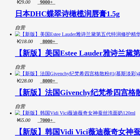
碧柔(Biore)
￥
29.00
9000+
蜜丝婷(Mistine)
日本DHC蝶翠诗橄榄润唇膏1.5g
亚邦丝(Avance)
纳斯(Nars)
香缇卡(Chantecaille)
自营
宝丽(POLA)
Hourglass
￥
218.00
8000+
莱珀妮(La Prairie)
【新版】美国Estee Lauder雅诗兰
沛丽康(Pelican)
尤妮佳(Unicharm)
酷雅(Cure)
自营
杜得乐(Deonatulle)
花王(KAO)
￥
228.00
8000+
缤若诗(Bifesta)
【新版】法国Givenchy纪梵希四宫格散
肌司研(JMsolution)
纳诺(Nano Gold)
宙斯(Dr.arrivo The Zeus)
自营
碧迪皙(PDC)
梨牌(Pears)
￥
65.00
7000+
急救美人(First aid beauty)
【新版】韩国Vidi Vici薇迪薇奇女神蚕
蜜丝佛陀(MaxFactor)
屈臣氏(Watsons)