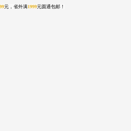
99
元，省外满
1999
元圆通包邮！