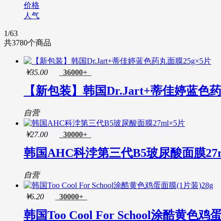
价格
科浡(A.H.C)
人气
肌肤之钥(CPB)
城野医生(Dr.Ci:Labo)
1
/63
芳芯(Femfresh)
共
3780
个商品
澳源优驰(Unichi)
三只眼(3CE)
娇兰(Guerlain)
￥
35.00
36000+
安娜苏(Anna Sui)
【新包装】韩国Dr.Jart+蒂佳婷蓝色药
阿玛尼(Armani)
香奈儿(Chanel)
迪奥(Dior)
自营
衰败城市(Urban Decay)
纪梵希(Givenchy)
￥
27.00
30000+
美体小铺(The Body Shop)
韩国AHC科浡第三代B5玻尿酸面膜27m
圣罗兰(YSL)
魅可(M.A.C)
贝玲妃(Benefit)
自营
芭比波朗(Bobbi Brown)
菲诗小铺(The Face Shop)
￥
6.20
30000+
欧舒丹(L'OCCITANE)
韩国Too Cool For School涂酷黄色鸡
伊丽莎白雅顿(Elizabeth Arden)