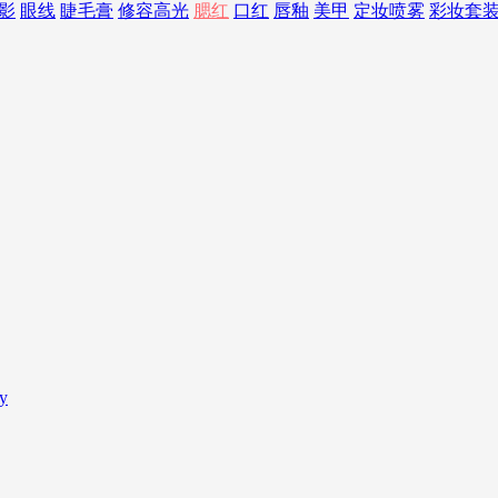
影
眼线
睫毛膏
修容高光
腮红
口红
唇釉
美甲
定妆喷雾
彩妆套
y