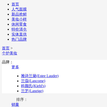
首页
人气面膜
新品抢鲜
美妆小样
休闲零食
特价清仓
实体直供
热门品牌
首页
>
个护美妆
品牌：
更多
雅诗兰黛(Estee Lauder)
兰蔻(Lancome)
科颜氏(Kiehl's)
兰芝(Laneige)
雪花秀(Sulwhasoo)
排序：
资生堂(Shiseido)
销量
悦诗风吟(Innisfree)