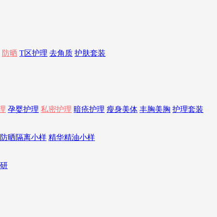
防晒
T区护理
去角质
护肤套装
理
孕婴护理
私密护理
暗疮护理
瘦身美体
丰胸美胸
护理套装
防晒隔离小样
精华精油小样
研