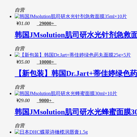
后(Whoo)
碧欧泉(Biotherm)
自营
苏秘37°(SU:M37°)
娇韵诗(Clarins)
￥
31.00
29000+
爱茉莉(Amore)
韩国JMsolution肌司研水光针剂急救面
井田(Canmake)
蒂佳婷(Dr.Jart+)
海蓝之谜(La Mer)
自营
贺本清(Herbacin)
SNP(爱神菲)
￥
35.00
10000+
缪缪(Miu Miu)
【新包装】韩国Dr.Jart+蒂佳婷绿色药
奥本美(About Me)
斐珞尔(Foreo)
雅漾(Avene)
自营
汤姆福特(Tom Ford)
芙日菲(Freezeframe)
￥
29.00
9000+
趣乐活(Trilogy)
韩国JMsolution肌司研水光蜂蜜面膜30
卢卡斯(Lucas Papaw)
娜迪奥(Natio)
祖马龙(Jo Malone)
自营
星期四农庄(Thursday Plantation)