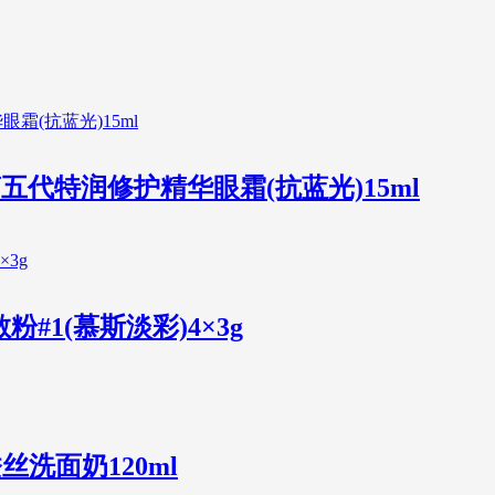
黛第五代特润修护精华眼霜(抗蓝光)15ml
粉#1(慕斯淡彩)4×3g
丝洗面奶120ml