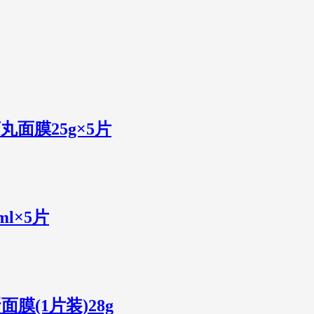
丸面膜25g×5片
l×5片
蛋面膜(1片装)28g