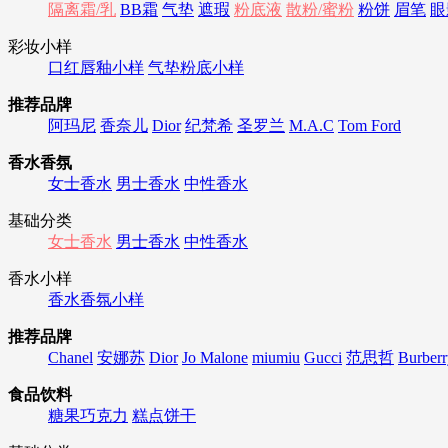
隔离霜/乳
BB霜
气垫
遮瑕
粉底液
散粉/蜜粉
粉饼
眉笔
眼
彩妆小样
口红唇釉小样
气垫粉底小样
推荐品牌
阿玛尼
香奈儿
Dior
纪梵希
圣罗兰
M.A.C
Tom Ford
香水香氛
女士香水
男士香水
中性香水
基础分类
女士香水
男士香水
中性香水
香水小样
香水香氛小样
推荐品牌
Chanel
安娜苏
Dior
Jo Malone
miumiu
Gucci
范思哲
Burberr
食品饮料
糖果巧克力
糕点饼干