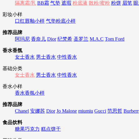
隔离霜/乳
BB霜
气垫
遮瑕
粉底液
散粉/蜜粉
粉饼
眉笔
眼
彩妆小样
口红唇釉小样
气垫粉底小样
推荐品牌
阿玛尼
香奈儿
Dior
纪梵希
圣罗兰
M.A.C
Tom Ford
香水香氛
女士香水
男士香水
中性香水
基础分类
女士香水
男士香水
中性香水
香水小样
香水香氛小样
推荐品牌
Chanel
安娜苏
Dior
Jo Malone
miumiu
Gucci
范思哲
Burberr
食品饮料
糖果巧克力
糕点饼干