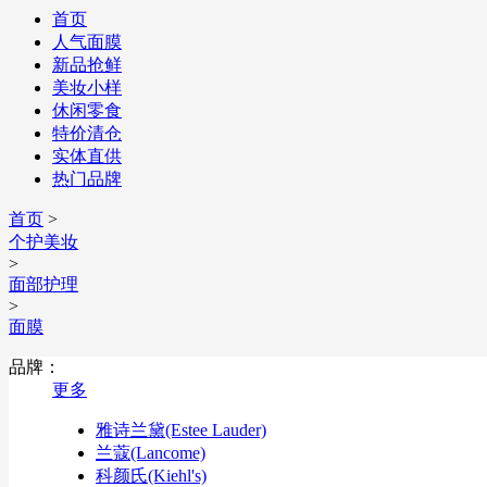
首页
人气面膜
新品抢鲜
美妆小样
休闲零食
特价清仓
实体直供
热门品牌
首页
>
个护美妆
>
面部护理
>
面膜
品牌：
更多
雅诗兰黛(Estee Lauder)
兰蔻(Lancome)
科颜氏(Kiehl's)