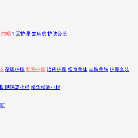
防晒
T区护理
去角质
护肤套装
理
孕婴护理
私密护理
暗疮护理
瘦身美体
丰胸美胸
护理套装
防晒隔离小样
精华精油小样
研