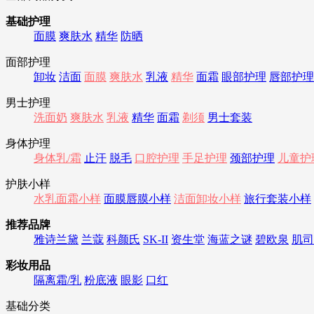
基础护理
面膜
爽肤水
精华
防晒
面部护理
卸妆
洁面
面膜
爽肤水
乳液
精华
面霜
眼部护理
唇部护理
男士护理
洗面奶
爽肤水
乳液
精华
面霜
剃须
男士套装
身体护理
身体乳/霜
止汗
脱毛
口腔护理
手足护理
颈部护理
儿童护
护肤小样
水乳面霜小样
面膜唇膜小样
洁面卸妆小样
旅行套装小样
推荐品牌
雅诗兰黛
兰蔻
科颜氏
SK-II
资生堂
海蓝之谜
碧欧泉
肌司
彩妆用品
隔离霜/乳
粉底液
眼影
口红
基础分类