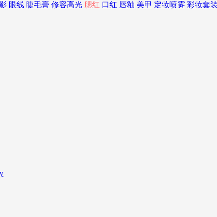
影
眼线
睫毛膏
修容高光
腮红
口红
唇釉
美甲
定妆喷雾
彩妆套
y