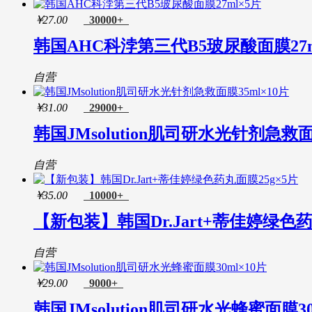
SK-II(SK-II)
Swisse
￥
27.00
30000+
韩国AHC科浡第三代B5玻尿酸面膜27m
自营
￥
31.00
29000+
韩国JMsolution肌司研水光针剂急救面
自营
￥
35.00
10000+
【新包装】韩国Dr.Jart+蒂佳婷绿色药
自营
￥
29.00
9000+
韩国JMsolution肌司研水光蜂蜜面膜30