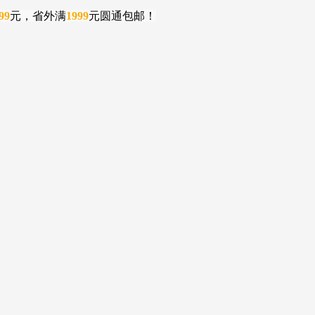
99
元，省外满
1999
元圆通包邮！