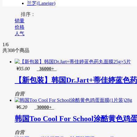
兰芝(Laneige)
雪花秀(Sulwhasoo)
排序：
资生堂(Shiseido)
销量
科浡(A.H.C)
价格
蒂佳婷(Dr.Jart+)
人气
SNP(爱神菲)
香缇卡(Chantecaille)
1
/6
莱珀妮(La Prairie)
共
308
个商品
缤若诗(Bifesta)
肌司研(JMsolution)
碧迪皙(PDC)
￥
35.00
36000+
创福康(创福康)
【新包装】韩国Dr.Jart+蒂佳婷蓝色药
黛珂(Cosme Decorte)
伊索(Aesop)
馥蕾诗(Fresh)
自营
悦木之源(Origins)
捷俊(Jayjun)
￥
6.20
30000+
春雨(Papa Recipe)
韩国Too Cool For School涂酷黄色鸡
欣兰(DMC)
皇家蜂毒(Royal Nectar)
美迪惠尔(Mediheal)
自营