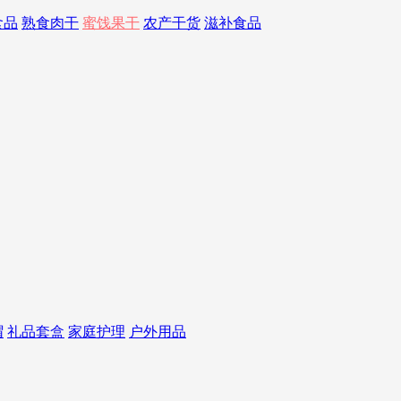
食品
熟食肉干
蜜饯果干
农产干货
滋补食品
帽
礼品套盒
家庭护理
户外用品