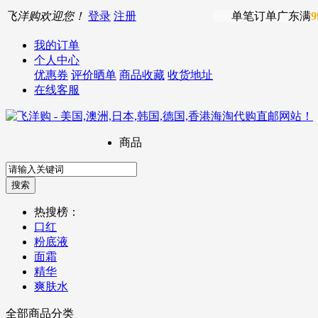
飞洋购欢迎您！
登录
注册
单笔订单广东满
9
我的订单
个人中心
优惠券
评价晒单
商品收藏
收货地址
在线客服
商品
热搜榜：
口红
粉底液
面霜
精华
爽肤水
全部商品分类