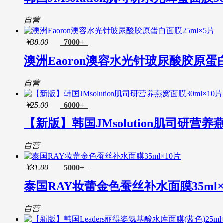
自营
￥
38.00
7000+
澳洲Eaoron澳容水光针玻尿酸胶原蛋白
自营
￥
25.00
6000+
【新版】韩国JMsolution肌司研营养燕
自营
￥
31.00
5000+
泰国RAY妆蕾金色蚕丝补水面膜35ml×
自营