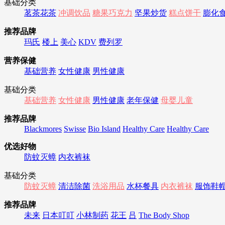
基础分类
茗茶花茶
冲调饮品
糖果巧克力
坚果炒货
糕点饼干
膨化
推荐品牌
玛氏
楼上
美心
KDV
费列罗
营养保健
基础营养
女性健康
男性健康
基础分类
基础营养
女性健康
男性健康
老年保健
母婴儿童
推荐品牌
Blackmores
Swisse
Bio Island
Healthy Care
Healthy Care
优选好物
防蚊灭蟑
内衣裤袜
基础分类
防蚊灭蟑
清洁除菌
洗浴用品
水杯餐具
内衣裤袜
服饰鞋
推荐品牌
未来
日本叮叮
小林制药
花王
吕
The Body Shop