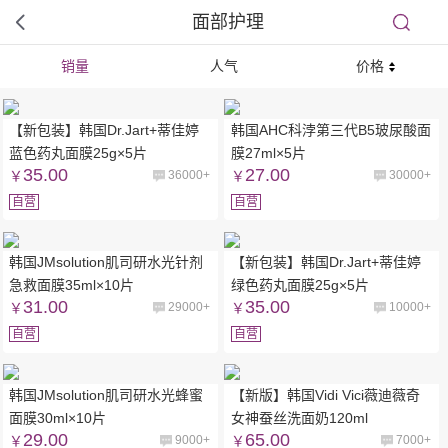
面部护理
销量
人气
价格
【新包装】韩国Dr.Jart+蒂佳婷
韩国AHC科浡第三代B5玻尿酸面
蓝色药丸面膜25g×5片
膜27ml×5片
35.00
27.00
￥
36000+
￥
30000+
自营
自营
韩国JMsolution肌司研水光针剂
【新包装】韩国Dr.Jart+蒂佳婷
急救面膜35ml×10片
绿色药丸面膜25g×5片
31.00
35.00
￥
29000+
￥
10000+
自营
自营
韩国JMsolution肌司研水光蜂蜜
【新版】韩国Vidi Vici薇迪薇奇
面膜30ml×10片
女神蚕丝洗面奶120ml
29.00
65.00
￥
9000+
￥
7000+