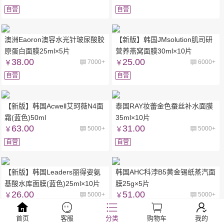
自营
自营
澳洲Eaoron澳容水光针玻尿酸胶
【新版】韩国JMsolution肌司研
原蛋白面膜25ml×5片
营养燕窝面膜30ml×10片
38.00
25.00
￥
7000+
￥
6000+
自营
自营
【新版】韩国Acwell艾珂薇N4面
泰国RAY妆蕾金色蚕丝补水面膜
霜(蓝色)50ml
35ml×10片
63.00
31.00
￥
5000+
￥
5000+
自营
自营
【新版】韩国Leaders丽得姿氨
韩国AHC科浡B5黄金锡纸蒸汽面
基酸水库面膜(蓝色)25ml×10片
膜25g×5片
26.00
51.00
￥
5000+
￥
5000+
自营
自营
首页
客服
分类
购物车
我的