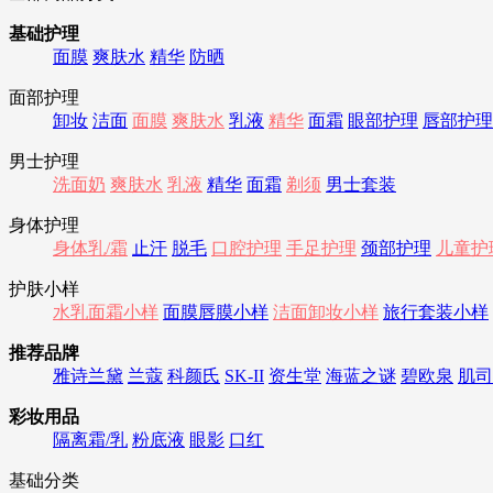
基础护理
面膜
爽肤水
精华
防晒
面部护理
卸妆
洁面
面膜
爽肤水
乳液
精华
面霜
眼部护理
唇部护理
男士护理
洗面奶
爽肤水
乳液
精华
面霜
剃须
男士套装
身体护理
身体乳/霜
止汗
脱毛
口腔护理
手足护理
颈部护理
儿童护
护肤小样
水乳面霜小样
面膜唇膜小样
洁面卸妆小样
旅行套装小样
推荐品牌
雅诗兰黛
兰蔻
科颜氏
SK-II
资生堂
海蓝之谜
碧欧泉
肌司
彩妆用品
隔离霜/乳
粉底液
眼影
口红
基础分类