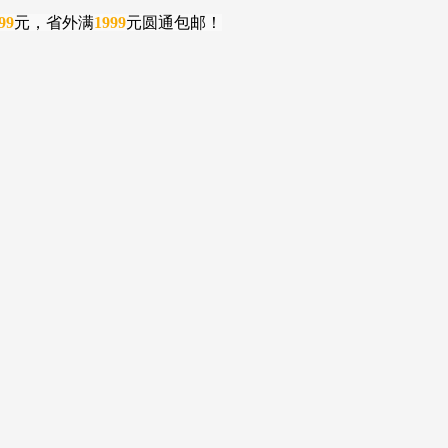
99
元，省外满
1999
元圆通包邮！