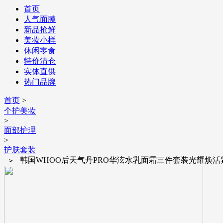
首页
人气面膜
新品抢鲜
美妆小样
休闲零食
特价清仓
实体直供
热门品牌
首页
>
个护美妆
>
面部护理
>
护肤套装
韩国WHOO后天气丹PRO华泫水乳面霜三件套装光耀焕活
>