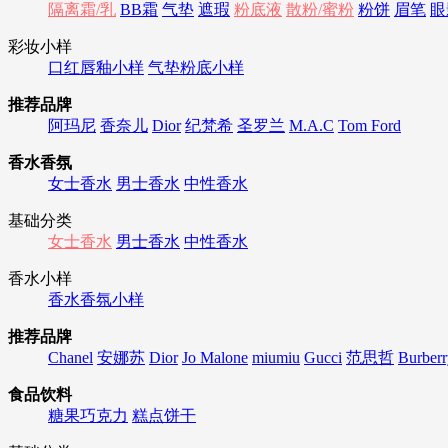
隔离霜/乳
BB霜
气垫
遮瑕
粉底液
散粉/蜜粉
粉饼
眉笔
眼
彩妆小样
口红唇釉小样
气垫粉底小样
推荐品牌
阿玛尼
香奈儿
Dior
纪梵希
圣罗兰
M.A.C
Tom Ford
香水香氛
女士香水
男士香水
中性香水
基础分类
女士香水
男士香水
中性香水
香水小样
香水香氛小样
推荐品牌
Chanel
安娜苏
Dior
Jo Malone
miumiu
Gucci
范思哲
Burberr
食品饮料
糖果巧克力
糕点饼干