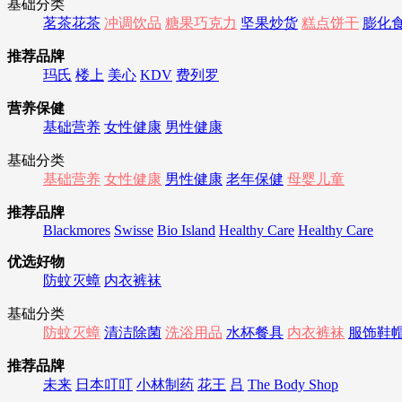
基础分类
茗茶花茶
冲调饮品
糖果巧克力
坚果炒货
糕点饼干
膨化
推荐品牌
玛氏
楼上
美心
KDV
费列罗
营养保健
基础营养
女性健康
男性健康
基础分类
基础营养
女性健康
男性健康
老年保健
母婴儿童
推荐品牌
Blackmores
Swisse
Bio Island
Healthy Care
Healthy Care
优选好物
防蚊灭蟑
内衣裤袜
基础分类
防蚊灭蟑
清洁除菌
洗浴用品
水杯餐具
内衣裤袜
服饰鞋
推荐品牌
未来
日本叮叮
小林制药
花王
吕
The Body Shop