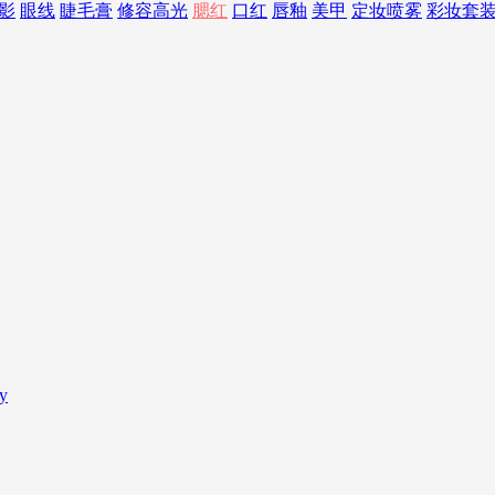
影
眼线
睫毛膏
修容高光
腮红
口红
唇釉
美甲
定妆喷雾
彩妆套
y