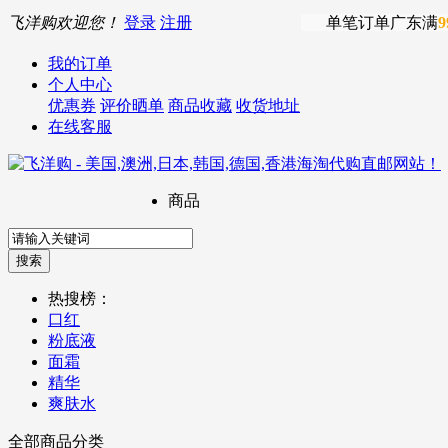
飞洋购欢迎您！
登录
注册
单笔订单广东满
9
我的订单
个人中心
优惠券
评价晒单
商品收藏
收货地址
在线客服
商品
热搜榜：
口红
粉底液
面霜
精华
爽肤水
全部商品分类