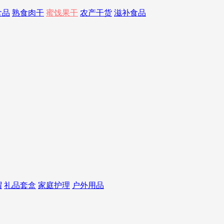
食品
熟食肉干
蜜饯果干
农产干货
滋补食品
帽
礼品套盒
家庭护理
户外用品