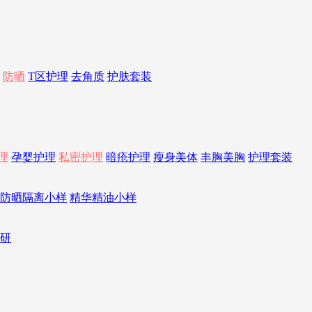
防晒
T区护理
去角质
护肤套装
理
孕婴护理
私密护理
暗疮护理
瘦身美体
丰胸美胸
护理套装
防晒隔离小样
精华精油小样
研