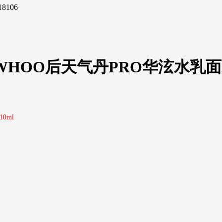
18106
WHOO后天气丹PRO华泫水乳
0ml