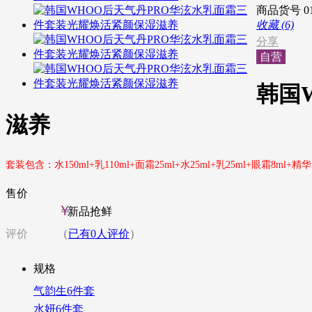
商品货号
0
收藏 (6)
分享
自营
韩国
滋养
套装包含：水150ml+乳110ml+面霜25ml+水25ml+乳25ml+眼霜8ml+精华1
售价
￥
新品抢鲜
评价
（
已有
0
人评价
）
规格
气韵生6件套
水妍6件套