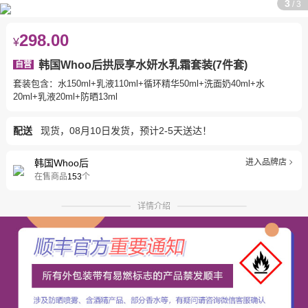
3
/
3
298.00
¥
韩国Whoo后拱辰享水妍水乳霜套装(7件套)
自营
套装包含：水150ml+乳液110ml+循环精华50ml+洗面奶40ml+水
20ml+乳液20ml+防晒13ml
配送
现货，08月10日发货，预计2-5天送达！
韩国Whoo后
进入品牌店
在售商品
153
个
详情介绍