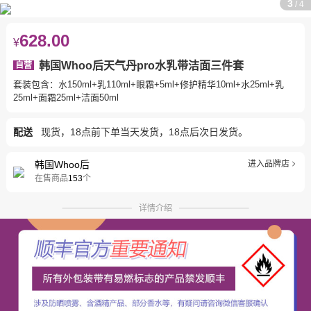
3
/
4
628.00
¥
韩国Whoo后天气丹pro水乳带洁面三件套
自营
套装包含：水150ml+乳110ml+眼霜+5ml+修护精华10ml+水25ml+乳
25ml+面霜25ml+洁面50ml
配送
现货，18点前下单当天发货，18点后次日发货。
韩国Whoo后
进入品牌店
在售商品
153
个
详情介绍