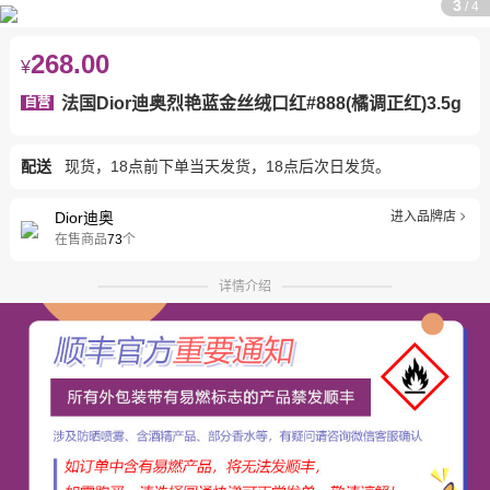
3
/
4
268.00
¥
法国Dior迪奥烈艳蓝金丝绒口红#888(橘调正红)3.5g
自营
配送
现货，18点前下单当天发货，18点后次日发货。
Dior迪奥
进入品牌店
在售商品
73
个
详情介绍