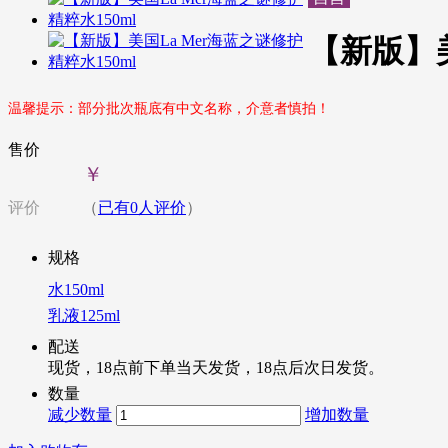
【新版】美
温馨提示：部分批次瓶底有中文名称，介意者慎拍！
售价
￥
评价
（
已有
0
人评价
）
规格
水150ml
乳液125ml
配送
现货，18点前下单当天发货，18点后次日发货。
数量
减少数量
增加数量