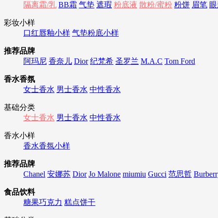
隔离霜/乳
BB霜
气垫
遮瑕
粉底液
散粉/蜜粉
粉饼
眉笔
眼
彩妆小样
口红唇釉小样
气垫粉底小样
推荐品牌
阿玛尼
香奈儿
Dior
纪梵希
圣罗兰
M.A.C
Tom Ford
香水香氛
女士香水
男士香水
中性香水
基础分类
女士香水
男士香水
中性香水
香水小样
香水香氛小样
推荐品牌
Chanel
安娜苏
Dior
Jo Malone
miumiu
Gucci
范思哲
Burberr
食品饮料
糖果巧克力
糕点饼干