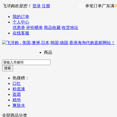
飞洋购欢迎您！
登录
注册
单笔订单广东满
9
我的订单
个人中心
优惠券
评价晒单
商品收藏
收货地址
在线客服
商品
热搜榜：
口红
粉底液
面霜
精华
爽肤水
全部商品分类