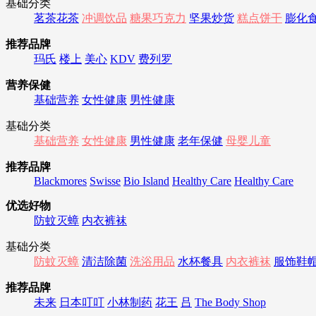
基础分类
茗茶花茶
冲调饮品
糖果巧克力
坚果炒货
糕点饼干
膨化
推荐品牌
玛氏
楼上
美心
KDV
费列罗
营养保健
基础营养
女性健康
男性健康
基础分类
基础营养
女性健康
男性健康
老年保健
母婴儿童
推荐品牌
Blackmores
Swisse
Bio Island
Healthy Care
Healthy Care
优选好物
防蚊灭蟑
内衣裤袜
基础分类
防蚊灭蟑
清洁除菌
洗浴用品
水杯餐具
内衣裤袜
服饰鞋
推荐品牌
未来
日本叮叮
小林制药
花王
吕
The Body Shop