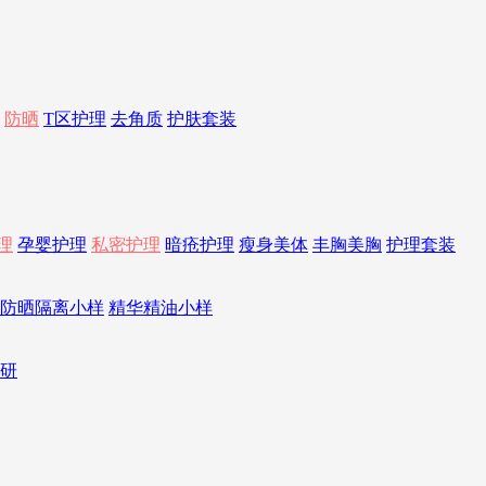
防晒
T区护理
去角质
护肤套装
理
孕婴护理
私密护理
暗疮护理
瘦身美体
丰胸美胸
护理套装
防晒隔离小样
精华精油小样
研