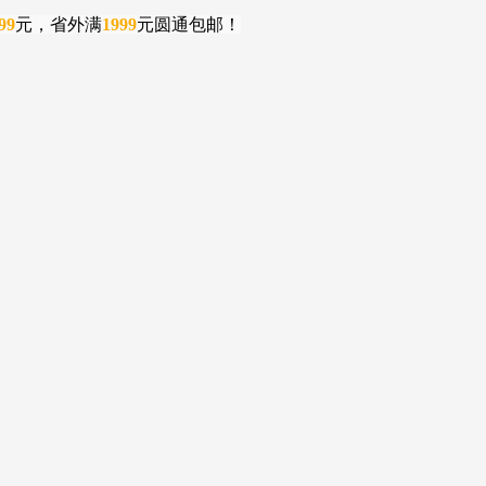
99
元，省外满
1999
元圆通包邮！