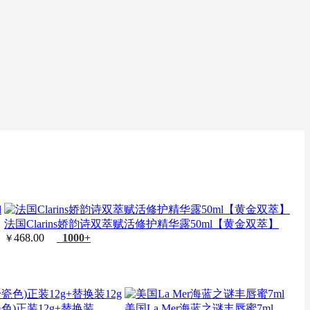
法国Clarins娇韵诗双萃赋活修护精华露50ml【黄金双萃】
468.00
1000+
￥
)正装12g+替换装...
美国La Mer海蓝之谜丰唇蜜7ml