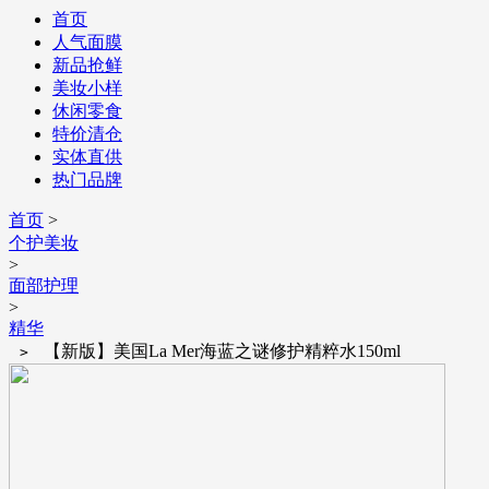
首页
人气面膜
新品抢鲜
美妆小样
休闲零食
特价清仓
实体直供
热门品牌
首页
>
个护美妆
>
面部护理
>
精华
【新版】美国La Mer海蓝之谜修护精粹水150ml
>