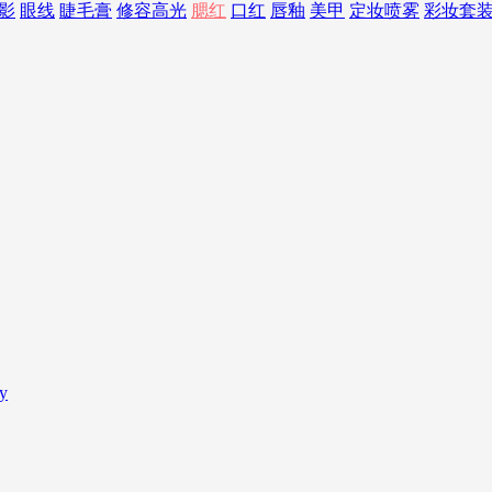
影
眼线
睫毛膏
修容高光
腮红
口红
唇釉
美甲
定妆喷雾
彩妆套
y