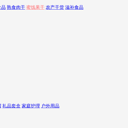
食品
熟食肉干
蜜饯果干
农产干货
滋补食品
帽
礼品套盒
家庭护理
户外用品