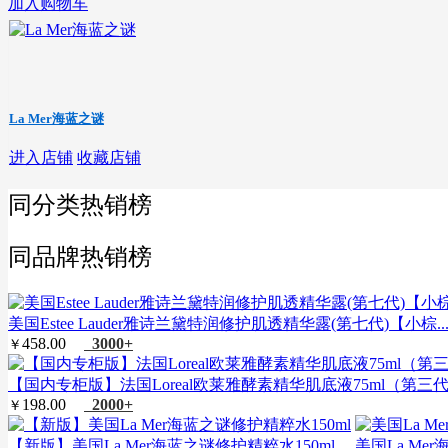
加入购物车
La Mer海蓝之谜
进入店铺
收藏店铺
同分类热销榜
同品牌热销榜
美国Estee Lauder雅诗兰黛特润修护肌透精华露(第七代)【小棕..
458.00
3000+
￥
【国内专柜版】法国Loreal欧莱雅酵素精华肌底液75ml（第三
198.00
2000+
￥
【新版】美国La Mer海蓝之谜修护精粹水150ml
美国La Me