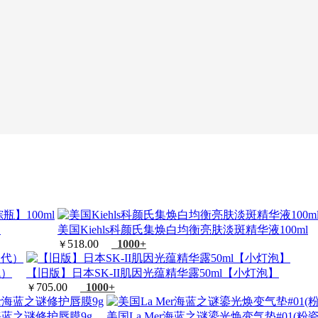
.
美国Kiehls科颜氏集焕白均衡亮肤淡斑精华液100ml
518.00
1000+
￥
代）
【旧版】日本SK-II肌因光蕴精华露50ml【小灯泡】
705.00
1000+
￥
r海蓝之谜修护唇膜9g
美国La Mer海蓝之谜鎏光焕变气垫#01(粉瓷色