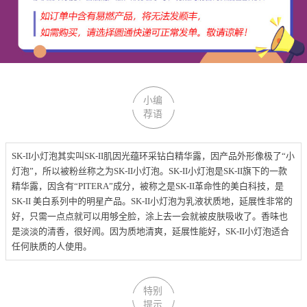
小编
荐语
SK-II
小灯泡其实叫
SK-II
肌因光蕴环采钻白精华露，因产品外形像极了“小
灯泡”，所以被粉丝称之为
SK-II
小灯泡。
SK-II
小灯泡是
SK-II
旗下的一款
精华露，因含有“PITERA”成分，被称之是SK-II革命性的美白科技，是
SK-II 美白系列中的明星产品。
SK-II
小灯泡
为
乳液状质地，延展性非常的
好，只需一点点就可以用够全脸，涂上去一会就被皮肤吸收了。香味也
是淡淡的清香，很好闻。
因为质地清爽，延展性能好，
SK-II
小灯泡
适合
任何肤质的人使用
。
特别
提示