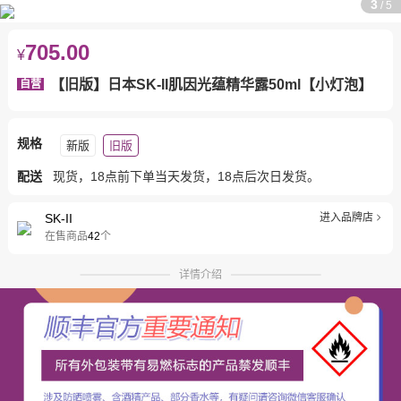
3
/
5
705.00
¥
【旧版】日本SK-II肌因光蕴精华露50ml【小灯泡】
自营
规格
新版
旧版
配送
现货，18点前下单当天发货，18点后次日发货。
SK-II
进入品牌店
在售商品
42
个
详情介绍