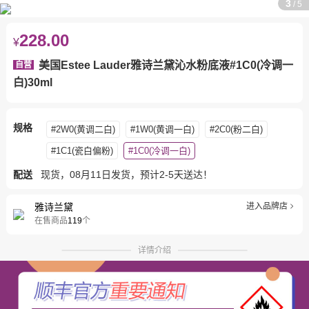
3
/
5
228.00
¥
美国Estee Lauder雅诗兰黛沁水粉底液#1C0(冷调一
自营
白)30ml
规格
#2W0(黄调二白)
#1W0(黄调一白)
#2C0(粉二白)
#1C1(瓷白偏粉)
#1C0(冷调一白)
配送
现货，08月11日发货，预计2-5天送达！
雅诗兰黛
进入品牌店
在售商品
119
个
详情介绍