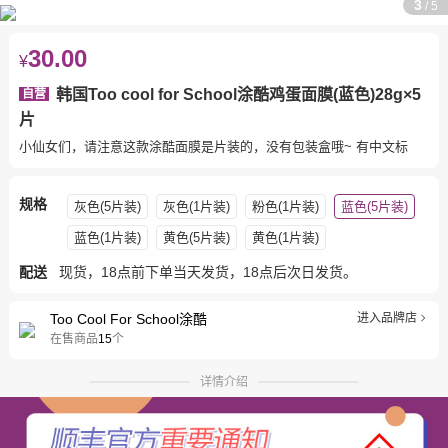
3
/
5
30.00
¥
韩国Too cool for School涂酷鸡蛋面膜(蓝色)28g×5
自营
片
小仙女们，请注意这款涂酷面膜是片装的，没有包装盒哦~ 有中文标
规格
灰色(5片装)
灰色(1片装)
粉色(1片装)
蓝色(5片装)
蓝色(1片装)
黄色(5片装)
黄色(1片装)
配送
现货，18点前下单当天发货，18点后次日发货。
Too Cool For School涂酷
进入品牌店
在售商品
15
个
详情介绍