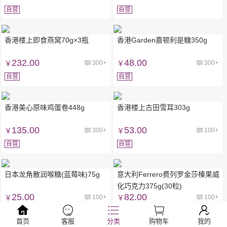
自营
自营
香港楼上即食燕窝70g×3瓶
香港Garden嘉顿利是糖350g
232.00
48.00
￥
300+
￥
300+
自营
自营
香港美心原味鸡蛋卷448g
香港楼上古田雪耳303g
135.00
53.00
￥
300+
￥
100+
自营
自营
日本龙角散润喉糖(蓝莓味)75g
意大利Ferrero费列罗金莎榛果威
化巧克力375g(30粒)
25.00
82.00
￥
100+
￥
100+
自营
自营
首页
客服
分类
购物车
我的