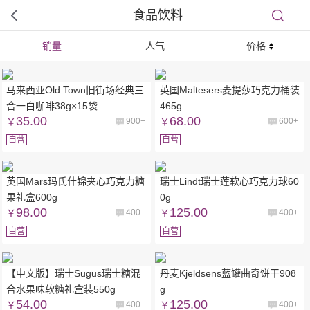
食品饮料
销量
人气
价格
马来西亚Old Town旧街场经典三
英国Maltesers麦提莎巧克力桶装
合一白咖啡38g×15袋
465g
35.00
68.00
￥
900+
￥
600+
自营
自营
英国Mars玛氏什锦夹心巧克力糖
瑞士Lindt瑞士莲软心巧克力球60
果礼盒600g
0g
98.00
125.00
￥
400+
￥
400+
自营
自营
【中文版】瑞士Sugus瑞士糖混
丹麦Kjeldsens蓝罐曲奇饼干908
合水果味软糖礼盒装550g
g
54.00
125.00
￥
400+
￥
400+