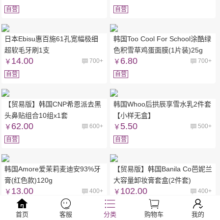
自营
自营
日本Ebisu惠百施61孔宽幅极细
韩国Too Cool For School涂酷绿
超软毛牙刷1支
色积雪草鸡蛋面膜(1片装)25g
14.00
6.80
￥
700+
￥
700+
自营
自营
【贸易版】韩国CNP希恩派去黑
韩国Whoo后拱辰享雪水乳2件套
头鼻贴组合10组x1套
【小样无盒】
62.00
5.50
￥
600+
￥
500+
自营
自营
韩国Amore爱茉莉麦迪安93%牙
【贸易版】韩国Banila Co芭妮兰
膏(红色款)120g
大容量卸妆膏套盒(2件套)
13.00
102.00
￥
400+
￥
400+
自营
自营
首页
客服
分类
购物车
我的