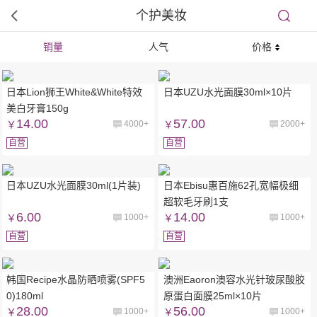
个护美妆
销量
人气
价格
日本Lion狮王White&White特效
日本UZU水光面膜30ml×10片
美白牙膏150g
14.00
57.00
￥
4000+
￥
2000+
自营
自营
日本UZU水光面膜30ml(1片装)
日本Ebisu惠百施62孔宽幅极细
超软毛牙刷1支
6.00
14.00
￥
1000+
￥
1000+
自营
自营
韩国Recipe水晶防晒喷雾(SPF5
澳洲Eaoron澳容水光针玻尿酸胶
0)180ml
原蛋白面膜25ml×10片
28.00
56.00
￥
1000+
￥
1000+