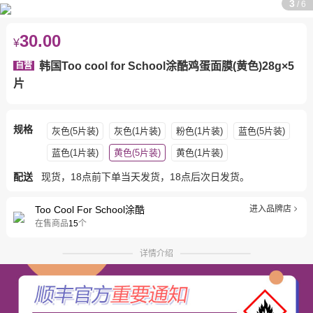
3
/
6
30.00
¥
韩国Too cool for School涂酷鸡蛋面膜(黄色)28g×5
自营
片
规格
灰色(5片装)
灰色(1片装)
粉色(1片装)
蓝色(5片装)
蓝色(1片装)
黄色(5片装)
黄色(1片装)
配送
现货，18点前下单当天发货，18点后次日发货。
Too Cool For School涂酷
进入品牌店
在售商品
15
个
详情介绍