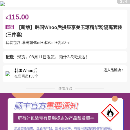
3
/
4
115.00
¥
【新版】韩国Whoo后拱辰享美玉琼精华粉隔离套装
自营
(三件套)
套装包含:隔离霜40ml+水20ml+乳20ml
配送
现货，08月11日发货，预计2-5天送达！
韩国Whoo后
进入品牌店
在售商品
153
个
详情介绍